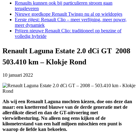
Renaults kunnen ook bij particulieren stroom gaan
terugleveren
Nieuwe goedkope Renault Twingo nu al op wieldopjes
Eerste rijtest: Renault Clio – meer verfijning, meer power,
meer dynamiek
Prijzen nieuwe Renault Clio: traditioneel op benzine of
volledig hybride
Renault Laguna Estate 2.0 dCi GT  2008 
503.410 km – Klokje Rond
10 januari 2022
Als wij een Renault Laguna mochten kiezen, doe ons deze dan
maar: een knetterend blauwe van de derde generatie met de
allerdikste diesel en dan de GT-uitvoering met
vierwielbesturing. Nu alleen nog eens kijken of de
kilometerstand van een half miljoen misschien een punt is
waarop de liefde kan bekoelen.