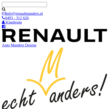
info@renaultmanders.nl
0493 - 312 626
Klantlogin
Auto Manders
Deurne