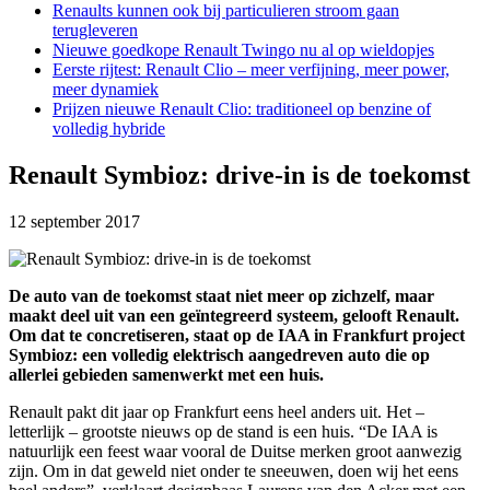
Renaults kunnen ook bij particulieren stroom gaan
terugleveren
Nieuwe goedkope Renault Twingo nu al op wieldopjes
Eerste rijtest: Renault Clio – meer verfijning, meer power,
meer dynamiek
Prijzen nieuwe Renault Clio: traditioneel op benzine of
volledig hybride
Renault Symbioz: drive-in is de toekomst
12 september 2017
De auto van de toekomst staat niet meer op zichzelf, maar
maakt deel uit van een geïntegreerd systeem, gelooft Renault.
Om dat te concretiseren, staat op de IAA in Frankfurt project
Symbioz: een volledig elektrisch aangedreven auto die op
allerlei gebieden samenwerkt met een huis.
Renault pakt dit jaar op Frankfurt eens heel anders uit. Het –
letterlijk – grootste nieuws op de stand is een huis. “De IAA is
natuurlijk een feest waar vooral de Duitse merken groot aanwezig
zijn. Om in dat geweld niet onder te sneeuwen, doen wij het eens