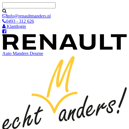
info@renaultmanders.nl
0493 - 312 626
Klantlogin
Auto Manders
Deurne