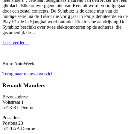
heel anders”, verklaart designbaas Laurens van den Acker met een
glimlach. Elke ontwerpgeneratie van Renault wordt voorafgegaan
door een zestal concepts. De Symbioz is de derde trap van de
huidige serie, na de Trésor die vorig jaar in Parijs debuteerde en de
Play F1 die in Sjanghai werd onthuld. Elektrische aandrijving De
Symbioz beschikt over twee elektromotoren op de achteras, die
gezamenlijk de …
Lees verder…
Bron: AutoWeek
Terug naar nieuwsoverzicht
Renault Manders
Bezoekadres:
Voltstraat 1
5753 RL Deurne
Postadres:
Postbus 23
5750 AA Deurne