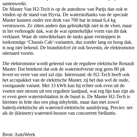
samenwerkt.
De Master Van H2-Tech is op de autoshow van Parijs dan ook te
vinden op de stand van Hyvia. De waterstoftanks van de speciale
Master kunnen onder een druk van 700 bar in totaal 6,4 kg
verstouwen. Ze zitten anders dan gebruikelijk niet in de vloer, maar
in het verhoogde dak, wat de wat opmerkelijke vorm van dit dak
verklaart. Waar de ontwikkelaars de tanks gaan verstoppen in
toekomstige ‘Chassis Cab’-varianten, dus zonder lang en hoog dak,
is nog niet bekend. De brandstofcel zit ook bovenin, de elektromotor
uiteraard voorin.
Die elektromotor wordt geleend van de reguliere elektrische Renault
Master. Dat betekent dat ook de waterstofversie nog geen 80 pk
levert en verre van snel zal zijn. Interessant: de H2-Tech heeft ook
het accupakket van de elektrische Master, zij het dan wel de oude,
voorgaande variant. Met 33 kWh kan hij echter ook even uit de
voeten met stroom uit een reguliere laadpaal, wat erg fijn kan zijn als
er even geen waterstofstation in de buurt is. De Master H2-Tech is
hiermee in feite dus een plug-inhybride, maar dan met zowel
batterij-elektrische als waterstof-elektrische aandrijving. Precies: net
als de (kleinere) waterstof-bussen van concurrent Stellantis.
Bron: AutoWeek