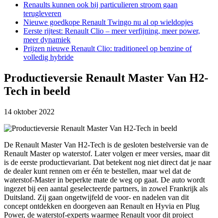
Renaults kunnen ook bij particulieren stroom gaan
terugleveren
Nieuwe goedkope Renault Twingo nu al op wieldopjes
Eerste rijtest: Renault Clio – meer verfijning, meer power,
meer dynamiek
Prijzen nieuwe Renault Clio: traditioneel op benzine of
volledig hybride
Productieversie Renault Master Van H2-
Tech in beeld
14 oktober 2022
De Renault Master Van H2-Tech is de gesloten bestelversie van de
Renault Master op waterstof. Later volgen er meer versies, maar dit
is de eerste productievariant. Dat betekent nog niet direct dat je naar
de dealer kunt rennen om er één te bestellen, maar wel dat de
waterstof-Master in beperkte mate de weg op gaat. De auto wordt
ingezet bij een aantal geselecteerde partners, in zowel Frankrijk als
Duitsland. Zij gaan ongetwijfeld de voor- en nadelen van dit
concept ontdekken en doorgeven aan Renault en Hyvia en Plug
Power, de waterstof-experts waarmee Renault voor dit project