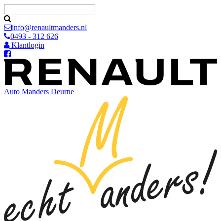
info@renaultmanders.nl
0493 - 312 626
Klantlogin
Auto Manders
Deurne